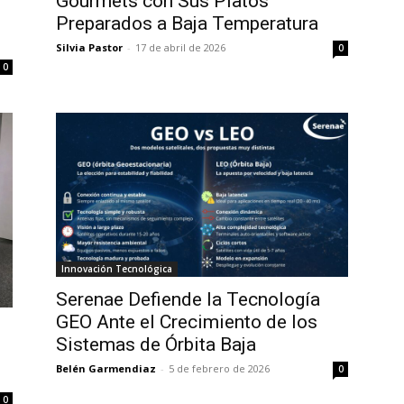
Gourmets con Sus Platos
Preparados a Baja Temperatura
Silvia Pastor
-
17 de abril de 2026
0
0
Innovación Tecnológica
Serenae Defiende la Tecnología
GEO Ante el Crecimiento de los
Sistemas de Órbita Baja
Belén Garmendiaz
-
5 de febrero de 2026
0
0