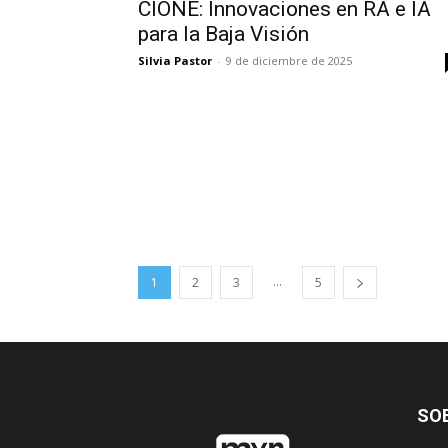
CIONE: Innovaciones en RA e IA
para la Baja Visión
Silvia Pastor
-
9 de diciembre de 2025
...
1
2
3
5
SO