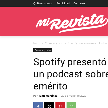
Quiénes somos
Publicidad
Contacto
Inicio
Cultura y ocio
Spotify presentó en exclusiva X
Cultura y ocio
Spotify presentó
un podcast sobre 
emérito
Por
Juan Martínez
-
20 de mayo de 2020