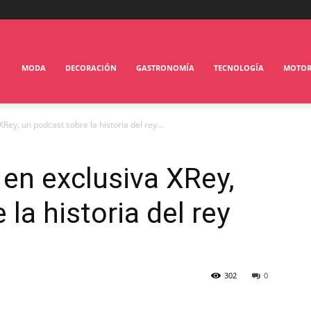
MODA
DECORACIÓN
GASTRONOMÍA
TECNOLOGÍA
MOTO
Rey, un podcast sobre la historia del rey...
 en exclusiva XRey,
la historia del rey
302
0