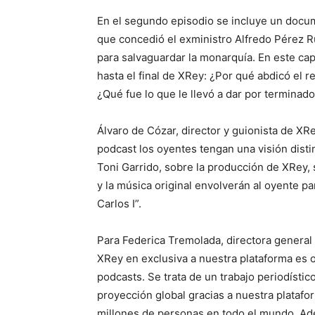
En el segundo episodio se incluye un docume
que concedió el exministro Alfredo Pérez R
para salvaguardar la monarquía. En este cap
hasta el final de XRey: ¿Por qué abdicó el 
¿Qué fue lo que le llevó a dar por terminad
Álvaro de Cózar, director y guionista de X
podcast los oyentes tengan una visión disti
Toni Garrido, sobre la producción de XRey, 
y la música original envolverán al oyente p
Carlos I”.
Para Federica Tremolada, directora general p
XRey en exclusiva a nuestra plataforma es o
podcasts. Se trata de un trabajo periodísti
proyección global gracias a nuestra plataf
millones de personas en todo el mundo. Ad