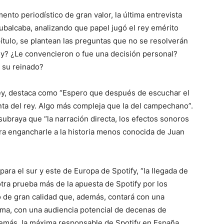
nto periodístico de gran valor, la última entrevista
ubalcaba, analizando que papel jugó el rey emérito
ítulo, se plantean las preguntas que no se resolverán
rey? ¿Le convencieron o fue una decisión personal?
o su reinado?
Rey, destaca como “Espero que después de escuchar el
nta del rey. Algo más compleja que la del campechano”.
subraya que “la narración directa, los efectos sonoros
ara engancharle a la historia menos conocida de Juan
ara el sur y este de Europa de Spotify, “la llegada de
tra prueba más de la apuesta de Spotify por los
co de gran calidad que, además, contará con una
orma, con una audiencia potencial de decenas de
emás, la máxima responsable de Spotify en España