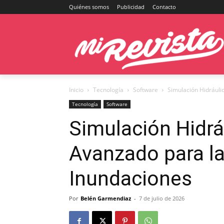
Quiénes somos
Publicidad
Contacto
Inicio
Tecnología
Software
Simulación Hidráuli
Tecnología
Software
Simulación Hidráu
Avanzado para l
Inundaciones
Por
Belén Garmendiaz
-
7 de julio de 2026