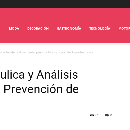
MODA
DECORACIÓN
GASTRONOMÍA
TECNOLOGÍA
MOTO
ca y Análisis Avanzado para la Prevención de Inundaciones
lica y Análisis
a Prevención de
61
0