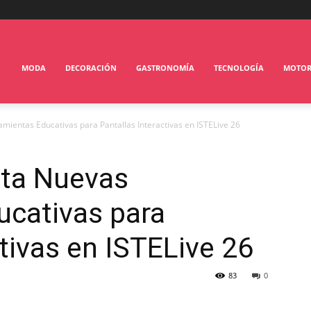
MODA
DECORACIÓN
GASTRONOMÍA
TECNOLOGÍA
MOTO
entas Educativas para Pantallas Interactivas en ISTELive 26
ta Nuevas
ucativas para
ctivas en ISTELive 26
83
0