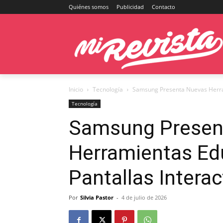
Quiénes somos
Publicidad
Contacto
Inicio
Tecnología
Samsung Presenta Nuevas Herrami
Tecnología
Samsung Presen
Herramientas Ed
Pantallas Intera
Por
Silvia Pastor
-
4 de julio de 2026