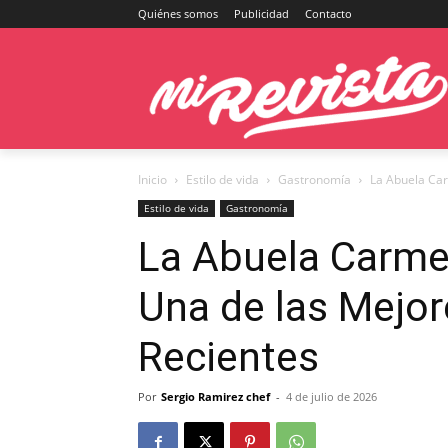
Quiénes somos
Publicidad
Contacto
Inicio
Estilo de vida
Gastronomía
La Abuela Car
Estilo de vida
Gastronomía
La Abuela Carme
Una de las Mejo
Recientes
Por
Sergio Ramirez chef
-
4 de julio de 2026