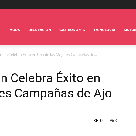
MODA
DECORACIÓN
GASTRONOMÍA
TECNOLOGÍA
MOTO
men Celebra Éxito en Una de las Mejores Campañas de...
n Celebra Éxito en
res Campañas de Ajo
84
0