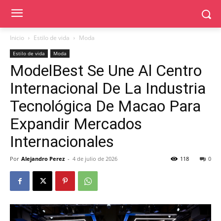
Inicio
Estilo de vida
Moda
Estilo de vida
Moda
ModelBest Se Une Al Centro
Internacional De La Industria
Tecnológica De Macao Para
Expandir Mercados
Internacionales
Por
Alejandro Perez
-
4 de julio de 2026
118
0