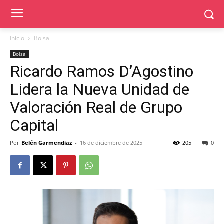
Inicio
Bolsa
Bolsa
Ricardo Ramos D’Agostino
Lidera la Nueva Unidad de
Valoración Real de Grupo
Capital
Por
Belén Garmendiaz
-
16 de diciembre de 2025
205
0