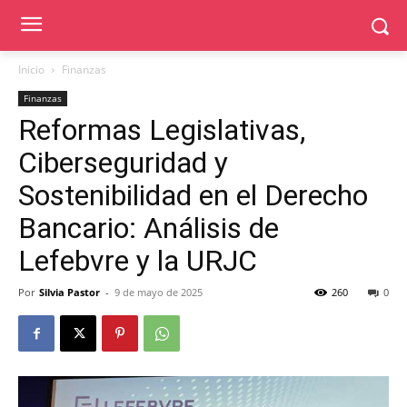
Inicio
Finanzas
Finanzas
Reformas Legislativas,
Ciberseguridad y
Sostenibilidad en el Derecho
Bancario: Análisis de
Lefebvre y la URJC
Por
Silvia Pastor
-
9 de mayo de 2025
260
0