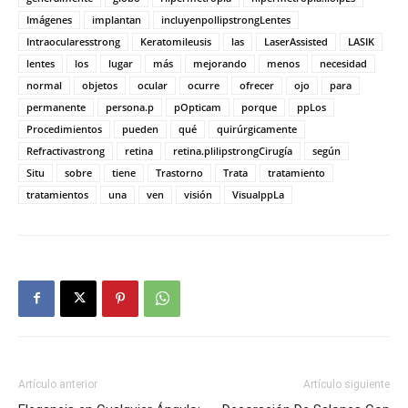
Imágenes
implantan
incluyenpollipstrongLentes
Intraocularesstrong
Keratomileusis
las
LaserAssisted
LASIK
lentes
los
lugar
más
mejorando
menos
necesidad
normal
objetos
ocular
ocurre
ofrecer
ojo
para
permanente
persona.p
pOpticam
porque
ppLos
Procedimientos
pueden
qué
quirúrgicamente
Refractivastrong
retina
retina.plilipstrongCirugía
según
Situ
sobre
tiene
Trastorno
Trata
tratamiento
tratamientos
una
ven
visión
VisualppLa
Artículo anterior
Artículo siguiente