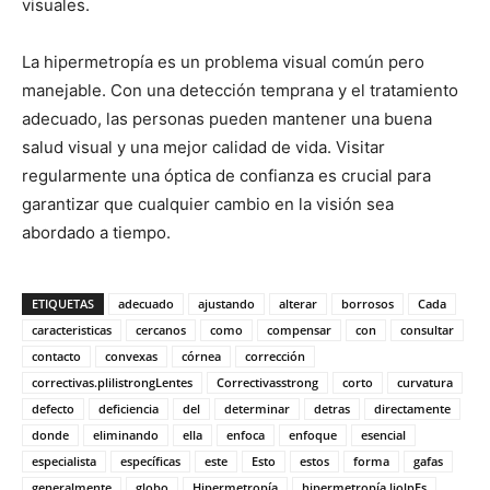
visuales.
La hipermetropía es un problema visual común pero
manejable. Con una detección temprana y el tratamiento
adecuado, las personas pueden mantener una buena
salud visual y una mejor calidad de vida. Visitar
regularmente una óptica de confianza es crucial para
garantizar que cualquier cambio en la visión sea
abordado a tiempo.
ETIQUETAS
adecuado
ajustando
alterar
borrosos
Cada
caracteristicas
cercanos
como
compensar
con
consultar
contacto
convexas
córnea
corrección
correctivas.plilistrongLentes
Correctivasstrong
corto
curvatura
defecto
deficiencia
del
determinar
detras
directamente
donde
eliminando
ella
enfoca
enfoque
esencial
especialista
específicas
este
Esto
estos
forma
gafas
generalmente
globo
Hipermetropía
hipermetropía.liolpEs