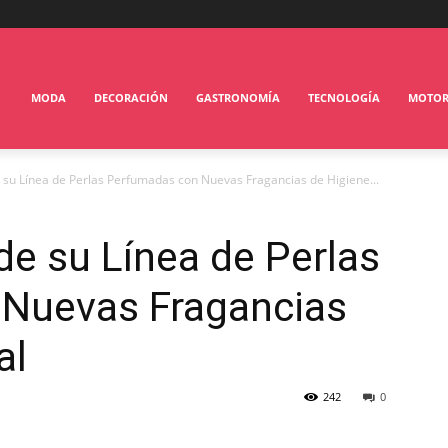
MODA
DECORACIÓN
GASTRONOMÍA
TECNOLOGÍA
MOTO
su Línea de Perlas Perfumadas con Nuevas Fragancias de Higiene...
e su Línea de Perlas
Nuevas Fragancias
al
242
0