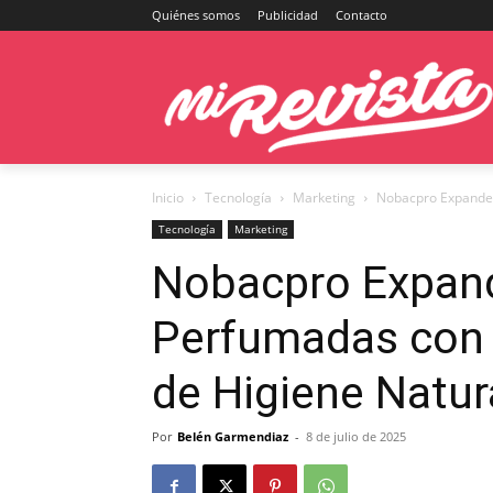
Quiénes somos
Publicidad
Contacto
Inicio
Tecnología
Marketing
Nobacpro Expande 
Tecnología
Marketing
Nobacpro Expand
Perfumadas con 
de Higiene Natur
Por
Belén Garmendiaz
-
8 de julio de 2025