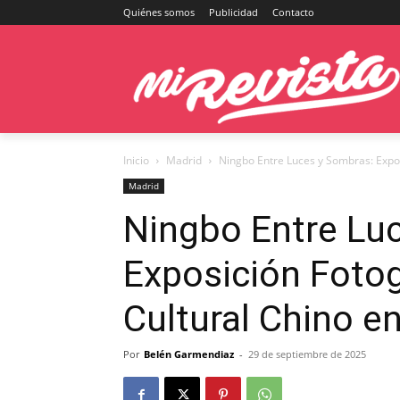
Quiénes somos
Publicidad
Contacto
Inicio
Madrid
Ningbo Entre Luces y Sombras: Exposi
Madrid
Ningbo Entre Lu
Exposición Fotog
Cultural Chino e
Por
Belén Garmendiaz
-
29 de septiembre de 2025