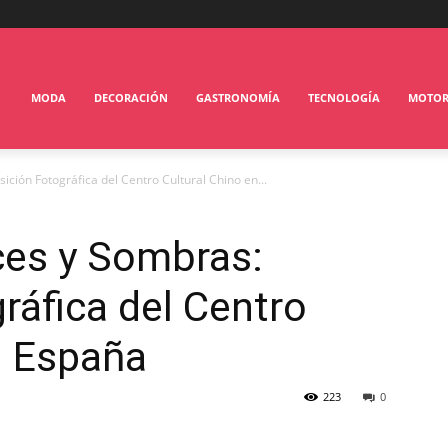
MODA
DECORACIÓN
GASTRONOMÍA
TECNOLOGÍA
MOTO
ción Fotográfica del Centro Cultural Chino en...
ces y Sombras:
ráfica del Centro
n España
223
0