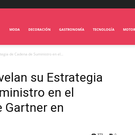
MODA
DECORACIÓN
GASTRONOMÍA
TECNOLOGÍA
MOTO
tegia de Cadena de Suministro en el...
elan su Estrategia
inistro en el
 Gartner en
373
0