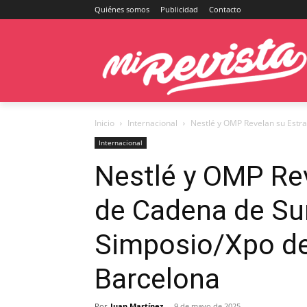
Quiénes somos
Publicidad
Contacto
Inicio
Internacional
Nestlé y OMP Revelan su Estra
Internacional
Nestlé y OMP Rev
de Cadena de Sum
Simposio/Xpo de
Barcelona
Por
Juan Martínez
-
9 de mayo de 2025