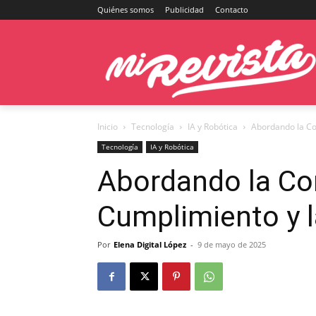
Quiénes somos
Publicidad
Contacto
Inicio
Tecnología
IA y Robótica
Abordando la Co
Tecnología
IA y Robótica
Abordando la Com
Cumplimiento y l
Por
Elena Digital López
-
9 de mayo de 2025