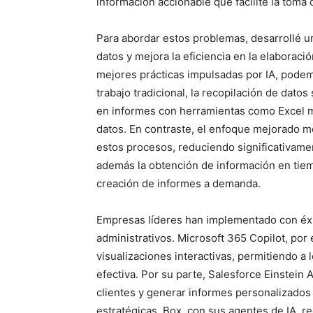
información accionable que facilite la toma 
Para abordar estos problemas, desarrollé un
datos y mejora la eficiencia en la elaborac
mejores prácticas impulsadas por IA, podemo
trabajo tradicional, la recopilación de dat
en informes con herramientas como Excel mie
datos. En contraste, el enfoque mejorado m
estos procesos, reduciendo significativamen
además la obtención de información en tiemp
creación de informes a demanda.
Empresas líderes han implementado con éxit
administrativos. Microsoft 365 Copilot, por
visualizaciones interactivas, permitiendo 
efectiva. Por su parte, Salesforce Einstein 
clientes y generar informes personalizados
estratégicas. Box, con sus agentes de IA, r