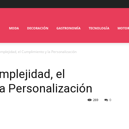
MODA
DECORACIÓN
GASTRONOMÍA
TECNOLOGÍA
MOTO
mplejidad, el Cumplimiento y la Personalización
plejidad, el
a Personalización
269
0