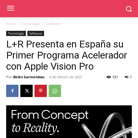
Inicio
Tecnología
Software
Tecnología
Software
L+R Presenta en España su
Primer Programa Acelerador
con Apple Vision Pro
Por
Belén Garmendiaz
-
4 de febrero de 2025
331
0