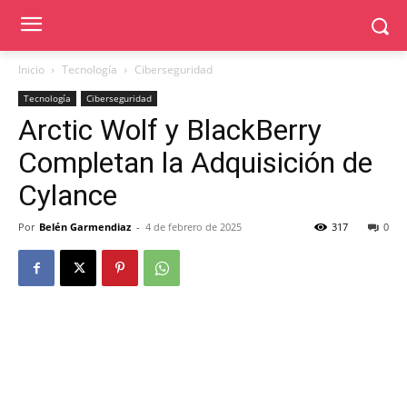
Inicio
Tecnología
Ciberseguridad
Tecnología
Ciberseguridad
Arctic Wolf y BlackBerry
Completan la Adquisición de
Cylance
Por
Belén Garmendiaz
-
4 de febrero de 2025
317
0