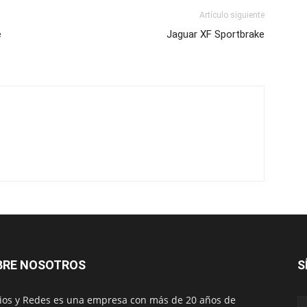
Artículo siguiente
e
Jaguar XF Sportbrake
BRE NOSOTROS
S
os y Redes es una empresa con más de 20 años de