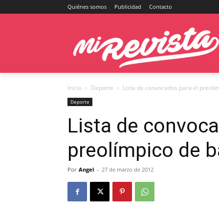
Quiénes somos
Publicidad
Contacto
Inicio
Deporte
Lista de convocados para el preol
Deporte
Lista de convoca
preolímpico de 
Por
Angel
-
27 de marzo de 2012