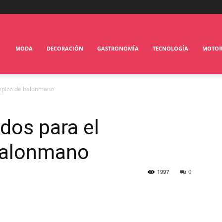
MODA
DECORACIÓN
GASTRONOMÍA
TECNOLOGÍA
MOTO
ímpico de balonmano
dos para el
balonmano
1997
0