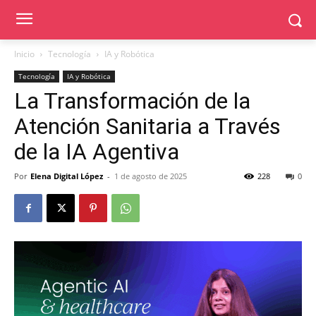
Inicio
Tecnología
IA y Robótica
Tecnología
IA y Robótica
La Transformación de la
Atención Sanitaria a Través
de la IA Agentiva
Por
Elena Digital López
-
1 de agosto de 2025
228
0