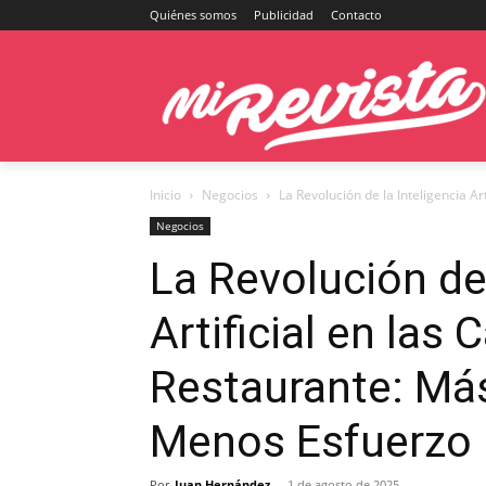
Quiénes somos
Publicidad
Contacto
Inicio
Negocios
La Revolución de la Inteligencia Ar
Negocios
La Revolución de 
Artificial en las 
Restaurante: Más
Menos Esfuerzo
Por
Juan Hernández
-
1 de agosto de 2025