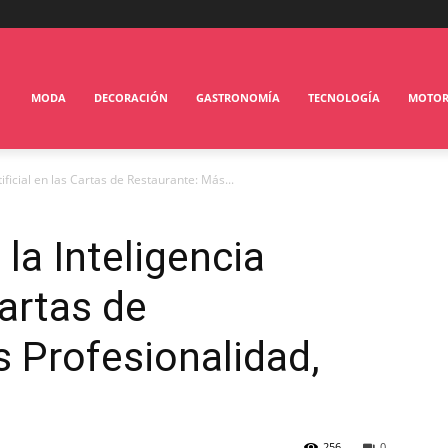
MODA
DECORACIÓN
GASTRONOMÍA
TECNOLOGÍA
MOTO
tificial en las Cartas de Restaurante: Más...
la Inteligencia
Cartas de
 Profesionalidad,
256
0