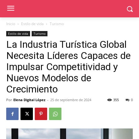
Inicio
Estilo de vida
Turismo
Estilo de vida
Turismo
La Industria Turística Global
Necesita Líderes Capaces de
Impulsar Competitividad y
Nuevos Modelos de
Crecimiento
Por
Elena Digital López
-
25 de septiembre de 2024
355
0