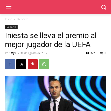
Inicio
Deporte
Deporte
Iniesta se lleva el premio al
mejor jugador de la UEFA
Por
MyR
-
31 de agosto de 2012
372
0