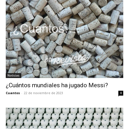
Noticias
¿Cuántos mundiales ha jugado Messi?
Cuantos
-
22 de noviembre de 2023
0