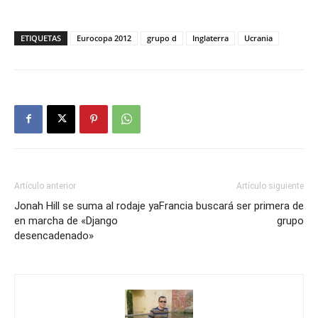
ETIQUETAS
Eurocopa 2012
grupo d
Inglaterra
Ucrania
Artículo anterior
Artículo siguiente
Jonah Hill se suma al rodaje ya
Francia buscará ser primera de
en marcha de «Django
grupo
desencadenado»