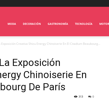
MODA
DECORACIÓN
GASTRONOMÍA
TECNOLOGÍA
MOTO
 Exposición Creativa Shizu Energy Chinoiserie En El Citadium Beaubourg...
La Exposición
nergy Chinoiserie En
bourg De París
313
0