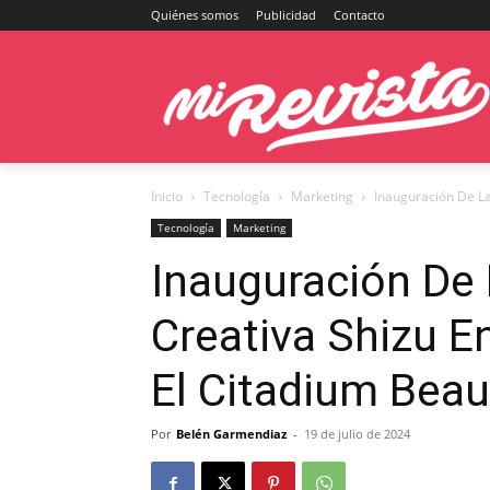
Quiénes somos
Publicidad
Contacto
Inicio
Tecnología
Marketing
Inauguración De La
Tecnología
Marketing
Inauguración De 
Creativa Shizu E
El Citadium Beau
Por
Belén Garmendiaz
-
19 de julio de 2024