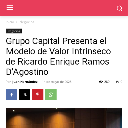
Inicio
Negocios
Negocios
Grupo Capital Presenta el
Modelo de Valor Intrínseco
de Ricardo Enrique Ramos
D’Agostino
Por
Juan Hernández
-
14 de mayo de 2025
289
0