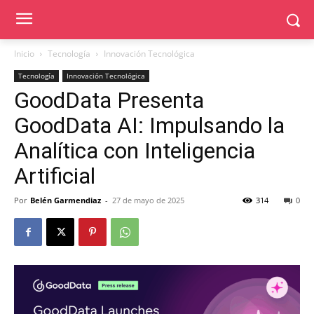
Inicio
Tecnología
Innovación Tecnológica
Tecnología
Innovación Tecnológica
GoodData Presenta
GoodData AI: Impulsando la
Analítica con Inteligencia
Artificial
Por
Belén Garmendiaz
-
27 de mayo de 2025
314
0