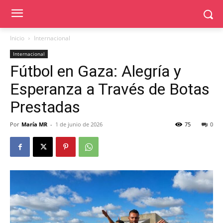
Inicio
Internacional
Internacional
Fútbol en Gaza: Alegría y
Esperanza a Través de Botas
Prestadas
Por
María MR
-
1 de junio de 2026
75
0