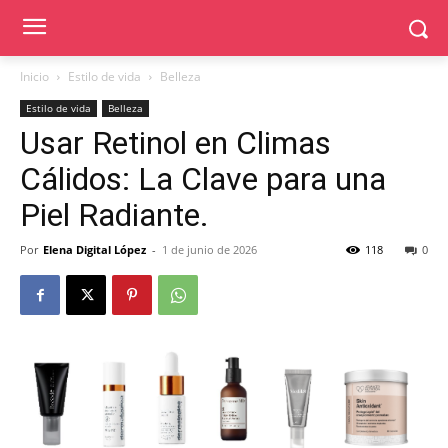
Inicio
Estilo de vida
Belleza
Estilo de vida
Belleza
Usar Retinol en Climas
Cálidos: La Clave para una
Piel Radiante.
Por
Elena Digital López
-
1 de junio de 2026
118
0