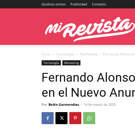
Quiénes somos
Publicidad
Contacto
Inicio
Tecnología
Marketing
Fernando Alonso Se
Tecnología
Marketing
Fernando Alonso
en el Nuevo Anun
Por
Belén Garmendiaz
-
14 de marzo de 2025