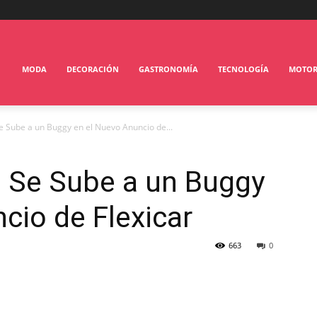
MODA
DECORACIÓN
GASTRONOMÍA
TECNOLOGÍA
MOTO
 Sube a un Buggy en el Nuevo Anuncio de...
 Se Sube a un Buggy
cio de Flexicar
663
0