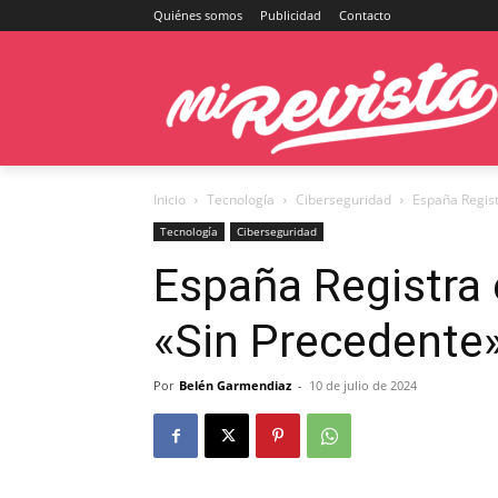
Quiénes somos
Publicidad
Contacto
Inicio
Tecnología
Ciberseguridad
España Regis
Tecnología
Ciberseguridad
España Registra
«Sin Precedente
Por
Belén Garmendiaz
-
10 de julio de 2024