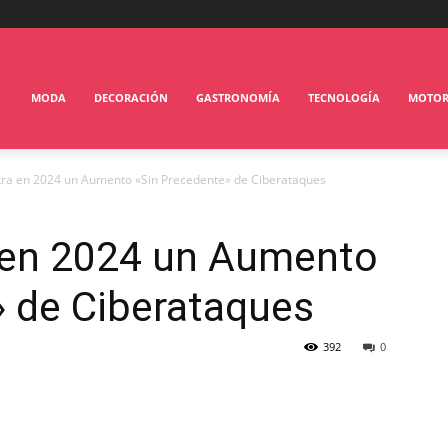
MODA
DECORACIÓN
GASTRONOMÍA
TECNOLOGÍA
MOTO
tra en 2024 un Aumento «Sin Precedente» de Ciberataques
 en 2024 un Aumento
» de Ciberataques
392
0