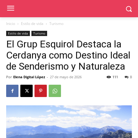
Inicio
Estilo de vida
Turismo
Estilo de vida
Turismo
El Grup Esquirol Destaca la
Cerdanya como Destino Ideal
de Senderismo y Naturaleza
Por
Elena Digital López
-
27 de mayo de 2026
111
0