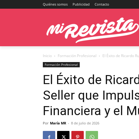
Quiénes somos
Publicidad
Contacto
Inicio
Formación Profesional
El Éxito de Ricardo R
Formación Profesional
El Éxito de Ricar
Seller que Impul
Financiera y el 
Por
María MR
-
8 de julio de 2026