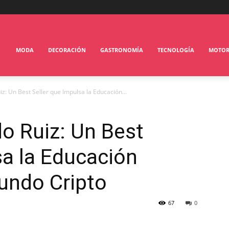
MODA
DECORACIÓN
GASTRONOMÍA
TECNOLOGÍA
MOTO
uiz: Un Best Seller que Impulsa la Educación...
do Ruiz: Un Best
sa la Educación
Mundo Cripto
67
0