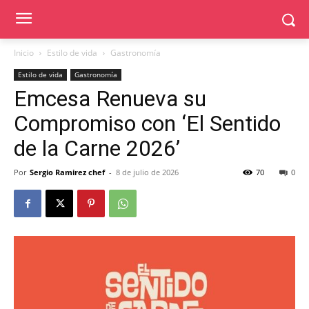
Inicio
Estilo de vida
Gastronomía
Estilo de vida
Gastronomía
Emcesa Renueva su
Compromiso con ‘El Sentido
de la Carne 2026’
Por
Sergio Ramirez chef
-
8 de julio de 2026
70
0