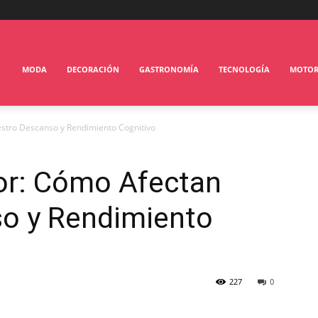
MODA
DECORACIÓN
GASTRONOMÍA
TECNOLOGÍA
MOTO
uestro Descanso y Rendimiento Cognitivo
alor: Cómo Afectan
o y Rendimiento
227
0