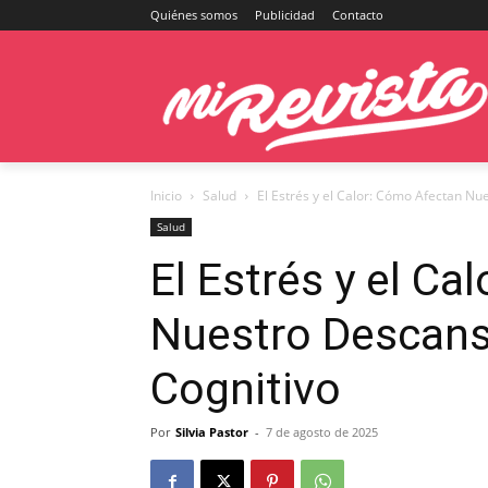
Quiénes somos
Publicidad
Contacto
Inicio
Salud
El Estrés y el Calor: Cómo Afectan N
Salud
El Estrés y el C
Nuestro Descans
Cognitivo
Por
Silvia Pastor
-
7 de agosto de 2025