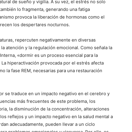
atural de sueño y vigilia. A su vez, el estrés no solo
e también lo fragmenta, generando una fatiga
rganismo provoca la liberación de hormonas como el
orecen los despertares nocturnos.
eraturas, repercuten negativamente en diversas
 la atención y la regulación emocional. Como señala la
 Interna, «dormir es un proceso esencial para la
 La hiperactivación provocada por el estrés afecta
mo la fase REM, necesarias para una restauración
or se traduce en un impacto negativo en el cerebro y
cuencias más frecuentes de este problema, los
ria, la disminución de la concentración, alteraciones
los reflejos y un impacto negativo en la salud mental a
ordan adecuadamente, pueden llevar a un ciclo
eora problemas emocionales y viceversa. Por ello, es