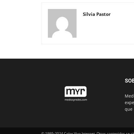
Silvia Pastor
SO
Medi
expe
que 
© 1995-2024 Color Vivo Internet. Otros contenidos se ci