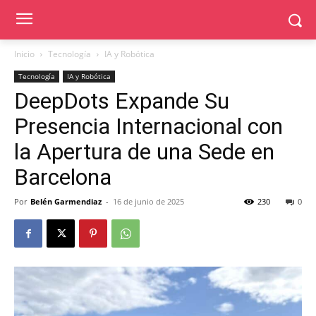
Inicio
Tecnología
IA y Robótica
Tecnología
IA y Robótica
DeepDots Expande Su
Presencia Internacional con
la Apertura de una Sede en
Barcelona
Por
Belén Garmendiaz
-
16 de junio de 2025
230
0