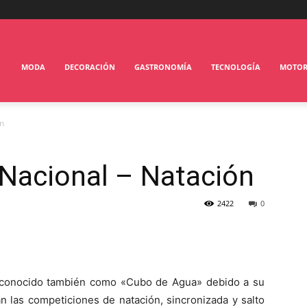
MODA
DECORACIÓN
GASTRONOMÍA
TECNOLOGÍA
MOTO
ón
 Nacional – Natación
2422
0
s conocido también como «Cubo de Agua» debido a su
n las competiciones de natación, sincronizada y salto