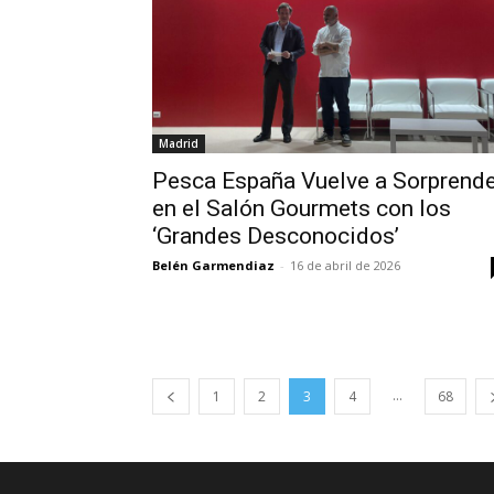
Madrid
Pesca España Vuelve a Sorprende
en el Salón Gourmets con los
‘Grandes Desconocidos’
Belén Garmendiaz
-
16 de abril de 2026
...
1
2
3
4
68