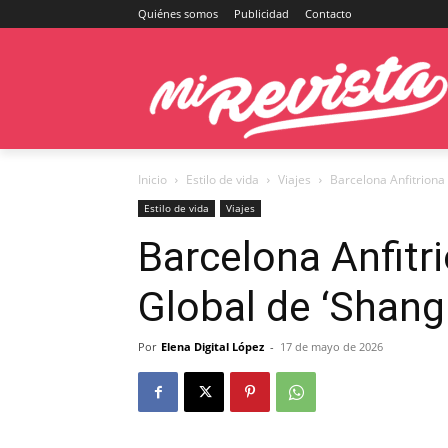
Quiénes somos
Publicidad
Contacto
Inicio
Estilo de vida
Viajes
Barcelona Anfitriona
Estilo de vida
Viajes
Barcelona Anfitr
Global de ‘Shan
Por
Elena Digital López
-
17 de mayo de 2026