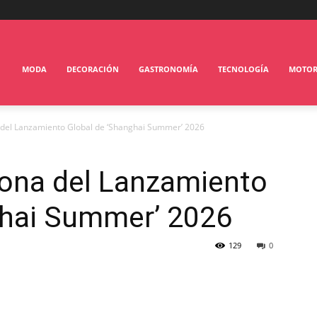
MODA
DECORACIÓN
GASTRONOMÍA
TECNOLOGÍA
MOTO
 del Lanzamiento Global de ‘Shanghai Summer’ 2026
iona del Lanzamiento
ghai Summer’ 2026
129
0