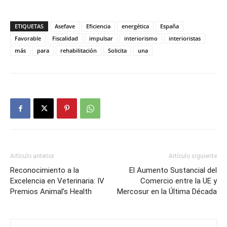
ETIQUETAS
Asefave
Eficiencia
energética
España
Favorable
Fiscalidad
impulsar
interiorismo
interioristas
más
para
rehabilitación
Solicita
una
Artículo anterior
Artículo siguiente
Reconocimiento a la
El Aumento Sustancial del
Excelencia en Veterinaria: IV
Comercio entre la UE y
Premios Animal’s Health
Mercosur en la Última Década