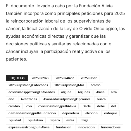
El documento llevado a cabo por la Fundación Alivia
también incorpora como principales peticiones para 2025
la reincorporación laboral de los supervivientes de
cáncer, la fiscalización de la Ley de Olvido Oncológico, las
ayudas económicas directas y garantizar que las
decisiones políticas y sanitarias relacionadas con el
cáncer incluyan la participación real y activa de los
pacientes.
ETIQUETAS
2025lili2025
2025liliAlivia
2025liliPor
2025liulpstrongEnfocados
2025liulpstrongMás
acceso
acrónimosppstrongEnfocados
alguna
Algunas
Alivia
alza
año
Avanzadas
AvanzadasliulpstrongOpciones
busca
cambio
con
concisosstrongpulliAlivia
Darle
debe
del
demandastrongpulliFundación
dependerá
elección
enfoque
Equidad
Equitativo
Espero
estás
Exige
expresivasstrongpulliAlivia
fundación
innovación
Innovadores