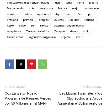
InnovadoresliulpstrongEnfocados
Justo
letra
llama
Madrid
Manteniendo
más
mayúscula
Médica
mejor
minúsculas
nombres
noticia
opciones
pAquí
para
Pide
por
Presiona
primera
propios
Quieras
Rapidez
Reclama
Resto
Salvo
ser
sirva.p
sistemastrongpulliAlivia
terapéutica
TerapéuticaliulpLa
Terapias
tienes
titulo
tratamientos
urgenciastrongpulliLa
urgente
Voz
Artículo anterior
Artículo siguiente
Cox Lanza un Nuevo
Las Lluvias Invernales y los
Programa de Pagarés Verdes
Obstáculos a la Ayuda
por 50 Millones en el MARF
Aumentan el Sufrimiento de