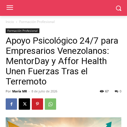
Inicio
Formación Profesional
Formación Profesional
Apoyo Psicológico 24/7 para
Empresarios Venezolanos:
MentorDay y Affor Health
Unen Fuerzas Tras el
Terremoto
Por
María MR
-
8 de julio de 2026
67
0