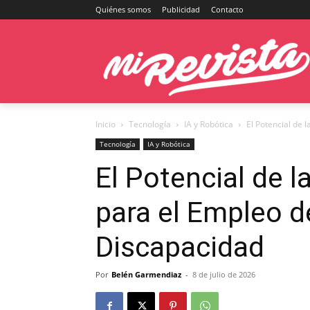
Quiénes somos
Publicidad
Contacto
Inicio
Tecnología
IA y Robótica
El Potencial de 
Tecnología
IA y Robótica
El Potencial de l
para el Empleo 
Discapacidad
Por
Belén Garmendiaz
-
8 de julio de 2026