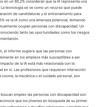
es en un 60,2% consideran que la IA representa una
. La tecnología se ve como un recurso que puede
reparación de candidaturas y el entrenamiento para
0,3% ve la IA como una amenaza potencial, temiendo
ctualmente ocupan personas con discapacidad. Un
conociendo tanto las oportunidades como los riesgos
ementación.
ón, el informe sugiere que las personas con
temente en los empleos más susceptibles a ser
 impacto de la IA está más relacionada con la
d en sí. Las profesiones que requieren interacción
a cocina, la mecánica o el cuidado personal, son
e buscan empleo las personas con discapacidad son
 reconoce que los jóvenes en búsqueda de su primer
ían enfrentarse a desafíos adicionales a medida que