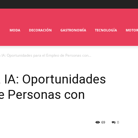
MODA
DECORACIÓN
GASTRONOMÍA
TECNOLOGÍA
MOTO
la IA: Oportunidades para el Empleo de Personas con...
a IA: Oportunidades
de Personas con
69
0