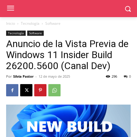
Inicio
Tecnología
Software
Tecnología
Software
Anuncio de la Vista Previa de
Windows 11 Insider Build
26200.5600 (Canal Dev)
Por
Silvia Pastor
-
12 de mayo de 2025
296
0