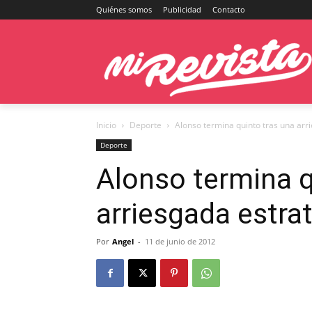
Quiénes somos
Publicidad
Contacto
Inicio
Deporte
Alonso termina quinto tras una arr
Deporte
Alonso termina q
arriesgada estra
Por
Angel
-
11 de junio de 2012