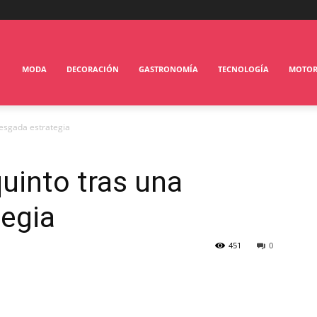
MODA
DECORACIÓN
GASTRONOMÍA
TECNOLOGÍA
MOTO
iesgada estrategia
uinto tras una
tegia
451
0