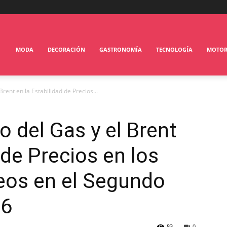
MODA
DECORACIÓN
GASTRONOMÍA
TECNOLOGÍA
MOTO
Brent en la Estabilidad de Precios...
o del Gas y el Brent
 de Precios en los
os en el Segundo
26
83
0