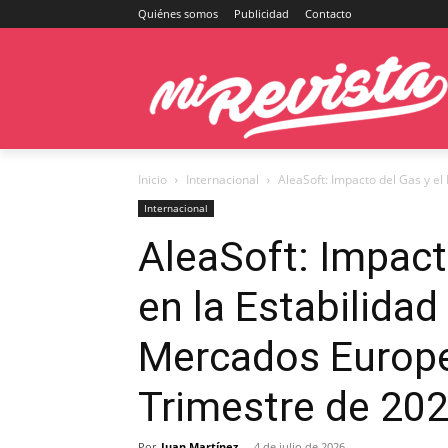
Quiénes somos
Publicidad
Contacto
Inicio
Internacional
AleaSoft: Impacto del Gas y el 
Internacional
AleaSoft: Impact
en la Estabilidad
Mercados Europe
Trimestre de 20
Por
Juan Martínez
-
4 de julio de 2026