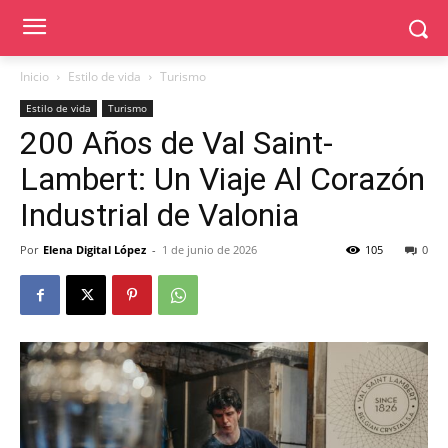
Inicio
Estilo de vida
Turismo
Estilo de vida
Turismo
200 Años de Val Saint-
Lambert: Un Viaje Al Corazón
Industrial de Valonia
Por
Elena Digital López
-
1 de junio de 2026
105
0