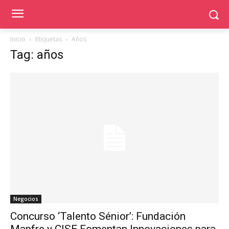
Inicio
Etiquetas
Años
Tag: años
Negocios
Concurso ‘Talento Sénior’: Fundación
Mapfre y CISE Fomentan Innovaciones para