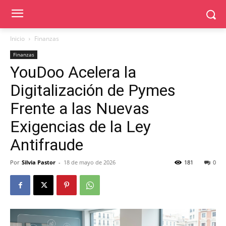
Inicio
Finanzas
Finanzas
YouDoo Acelera la
Digitalización de Pymes
Frente a las Nuevas
Exigencias de la Ley
Antifraude
Por
Silvia Pastor
-
18 de mayo de 2026
181
0