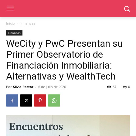
Inicio
Finanzas
Finanzas
WeCity y PwC Presentan su
Primer Observatorio de
Financiación Inmobiliaria:
Alternativas y WealthTech
Por
Silvia Pastor
-
6 de julio de 2026
67
0