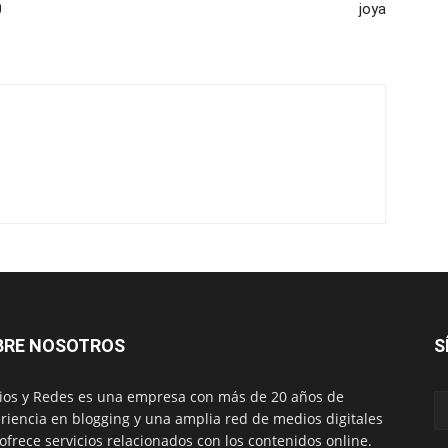
0
joya
BRE NOSOTROS
S
os y Redes es una empresa con más de 20 años de
riencia en blogging y una amplia red de medios digitales
ofrece servicios relacionados con los contenidos online.