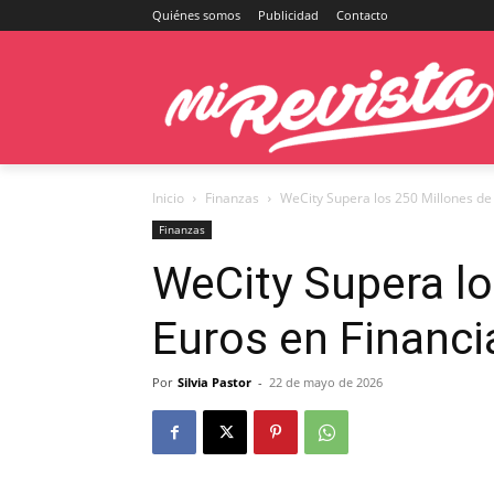
Quiénes somos
Publicidad
Contacto
Inicio
Finanzas
WeCity Supera los 250 Millones de 
Finanzas
WeCity Supera lo
Euros en Financi
Por
Silvia Pastor
-
22 de mayo de 2026