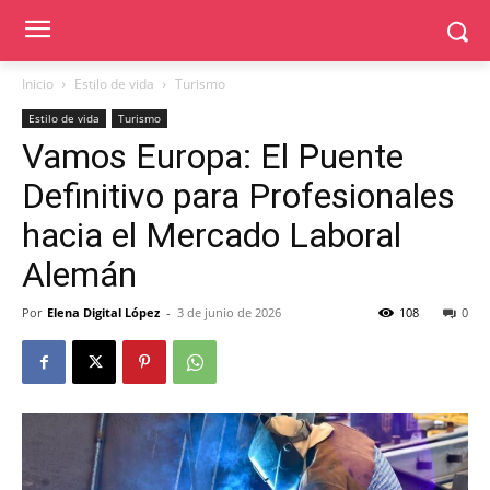
Inicio
Estilo de vida
Turismo
Estilo de vida
Turismo
Vamos Europa: El Puente
Definitivo para Profesionales
hacia el Mercado Laboral
Alemán
Por
Elena Digital López
-
3 de junio de 2026
108
0